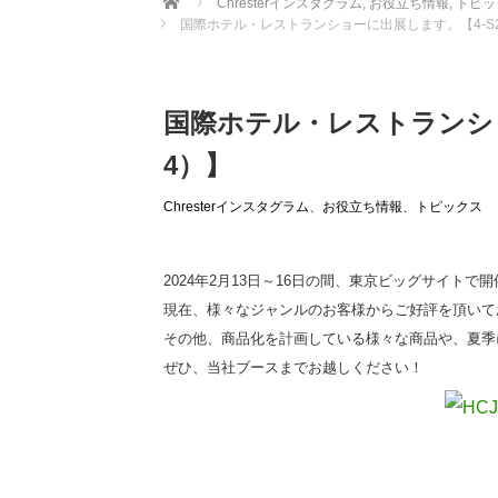
Chresterインスタグラム
,
お役立ち情報
,
トピッ
国際ホテル・レストランショーに出展します。【4-S2
国際ホテル・レストランショ
4）】
Chresterインスタグラム
、
お役立ち情報
、
トピックス
2024年2月13日～16日の間、東京ビッグサイト
現在、様々なジャンルのお客様からご好評を頂いており
その他、商品化を計画している様々な商品や、夏季
ぜひ、当社ブースまでお越しください！