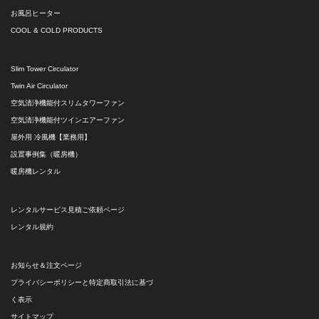
お風呂ヒーター
COOL & COLD PRODUCTS
Slim Tower Circulator
Twin Air Circulator
空気清浄機能付スリムタワーファン
空気清浄機能付ツインエアーファン
屋外用 冷風機【業務用】
設置事例集（暖房機）
暖房機レンタル
レンタルサービス見積ご依頼ページ
レンタル規約
お知らせ＆注文ページ
プライバシーポリシーと特定商取引法に基づ
く表示
サイトマップ