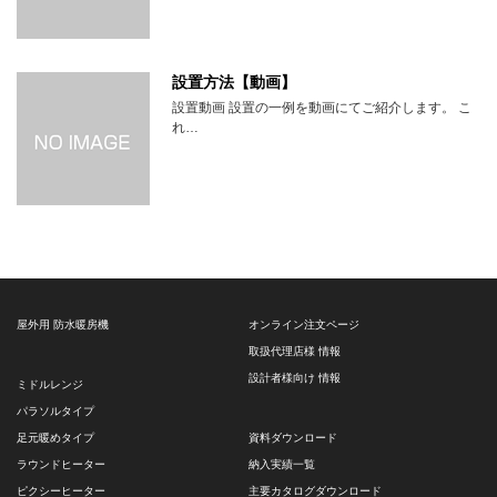
設置方法【動画】
設置動画 設置の一例を動画にてご紹介します。 こ
れ…
屋外用 防水暖房機
オンライン注文ページ
取扱代理店様 情報
設計者様向け 情報
ミドルレンジ
パラソルタイプ
足元暖めタイプ
資料ダウンロード
ラウンドヒーター
納入実績一覧
ピクシーヒーター
主要カタログダウンロード