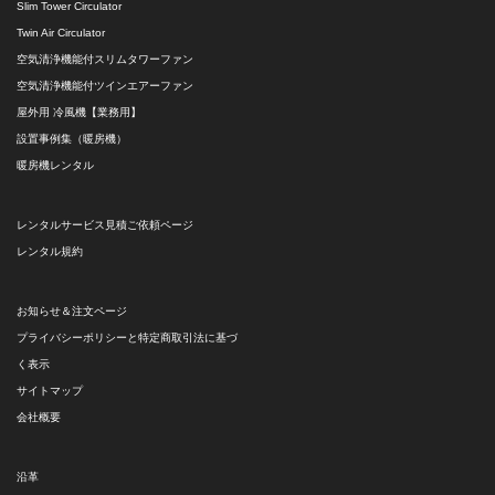
Slim Tower Circulator
Twin Air Circulator
空気清浄機能付スリムタワーファン
空気清浄機能付ツインエアーファン
屋外用 冷風機【業務用】
設置事例集（暖房機）
暖房機レンタル
レンタルサービス見積ご依頼ページ
レンタル規約
お知らせ＆注文ページ
プライバシーポリシーと特定商取引法に基づ
く表示
サイトマップ
会社概要
沿革