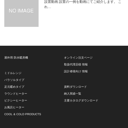
設置動画 設置の一例を動画にてご紹介します。 こ
れ…
屋外用 防水暖房機
オンライン注文ページ
取扱代理店様 情報
設計者様向け 情報
ミドルレンジ
パラソルタイプ
足元暖めタイプ
資料ダウンロード
ラウンドヒーター
納入実績一覧
ピクシーヒーター
主要カタログダウンロード
お風呂ヒーター
COOL & COLD PRODUCTS