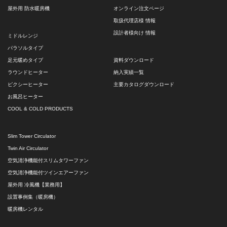
屋外用 防水暖房機
オンライン注文ページ
取扱代理店様 情報
設計者様向け 情報
ミドルレンジ
パラソルタイプ
足元暖めタイプ
資料ダウンロード
ラウンドヒーター
納入実績一覧
ピクシーヒーター
主要カタログダウンロード
お風呂ヒーター
COOL & COLD PRODUCTS
Slim Tower Circulator
Twin Air Circulator
空気清浄機能付スリムタワーファン
空気清浄機能付ツインエアーファン
屋外用 冷風機【業務用】
設置事例集（暖房機）
暖房機レンタル